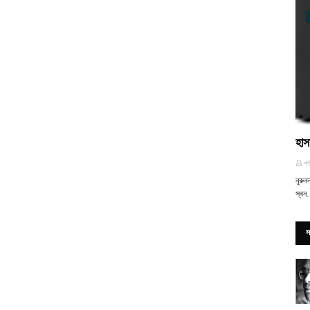
হাস
গত
নূরুন
স্ব
স