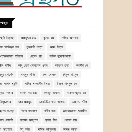
েখকবৃন্দ
হেদী উল্লাহ
মাহমুদুল হক
কুলদা রায়
শফিক আশরাফ
সান আজিজুল হক
নূরুননবী শান্ত
অমর মিত্র
তারুজ্জামান ইলিয়াস
দেবেশ রায়
মানিক বন্দ্যোপাধ্যায়
মীম সাঈদ
আবু হেনা মোস্তফা এনাম
আহমদ ছফা
জয়দীপ দে
হবুব মোর্শেদ
মাহমুদ নাসির
রুমা মোদক
শিমুল মাহমুদ
দত হাসান মান্টো
সাদিয়া মাহ্জাবীন ইমাম
সৈয়দ শামসুল হক
বকৃত নোমান
হাসান পারভেজ
হুমায়ুন আজাদ
অন্নদাশঙ্কর রায়
িসুজ্জামান
আল মাহমুদ
আলাউদ্দিন আল আজাদ
আহমদ শরীফ
হমেদ মওদুদ
উম্মে ফারহানা
কবীর রানা
কামরুজ্জামান জাহাঙ্গীর
মাল লোহানী
কায়েস আহমেদ
কুমার দীপ
গৌতম রায়
্দন আনোয়ার
চিনু কবির
জাকির তালুকদার
জাফর আলম