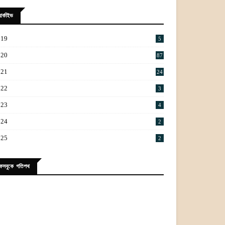
র্কাইভ
019
5
020
87
021
24
022
3
023
4
024
2
025
2
েসবুকে গতিপথ