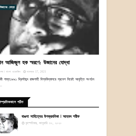
উজানের যোদ্ধা
ান আজিজুল হক স্মরণে: উজানের যোদ্ধা
িপথ ꘡ বাংলা ওয়েবজিন
নভেম্বর 17, 2021
নবী শান্ত১৯৯১ খ্রিস্টাব্দে রাজশাহী বিশ্ববিদ্যালয়ে প্রবেশ নিয়েই আবৃত্তি সংগঠন
ন…
াম্প্রতিককালে পঠিত
বাঙলা সাহিত্যের উপক্রমনিকা ꘡ আহমদ শরীফ
বৃহস্পতিবার, জানুয়ারি ৩০, ২০২০