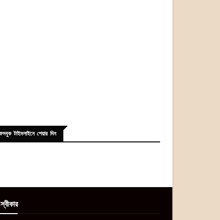
েসবুক টাইমলাইনে শেয়ার দিন
স্বীকার