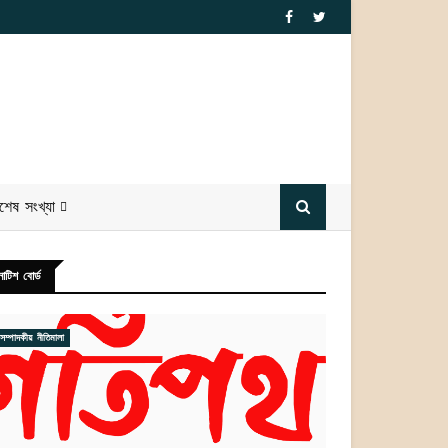
িশেষ সংখ্যা
োটিশ বোর্ড
সম্পাদকীয় নীতিমালা