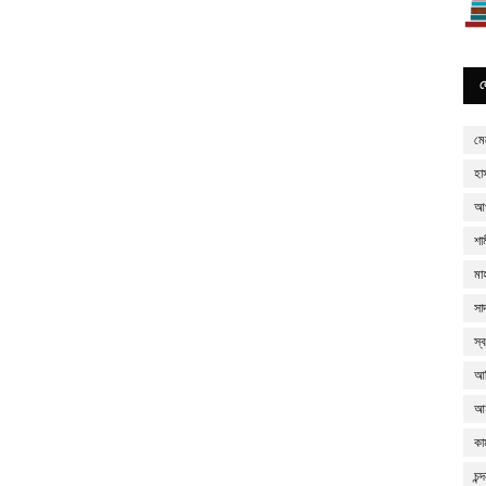
ল
মে
হা
আখ
শা
মা
সা
স্
আন
আ
কা
চন