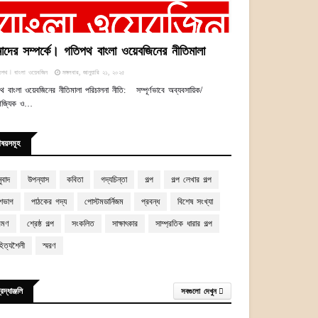
দের সম্পর্কে। গতিপথ বাংলা ওয়েবজিনের নীতিমালা
িপথ ꘡ বাংলা ওয়েবজিন
মঙ্গলবার, জানুয়ারি ২১, ২০২৫
থ বাংলা ওয়েবজিনের নীতিমালা পরিচালনা নীতি: সম্পূর্ণভাবে অব্যবসায়িক/
িজ্যিক ও…
িষয়সমূহ
ুবাদ
উপন্যাস
কবিতা
গদ্যচিন্তা
গল্প
গল্প লেখার গল্প
শভাগ
পাঠকের গদ্য
পোস্টমডার্নিজম
প্রবন্ধ
বিশেষ সংখ্যা
রমণ
শ্রেষ্ঠ গল্প
সংকলিত
সাক্ষাৎকার
সাম্প্রতিক ধারার গল্প
হিত্যশৈলী
স্মরণ
্রদ্ধাঞ্জলি
সবগুলো দেখুন