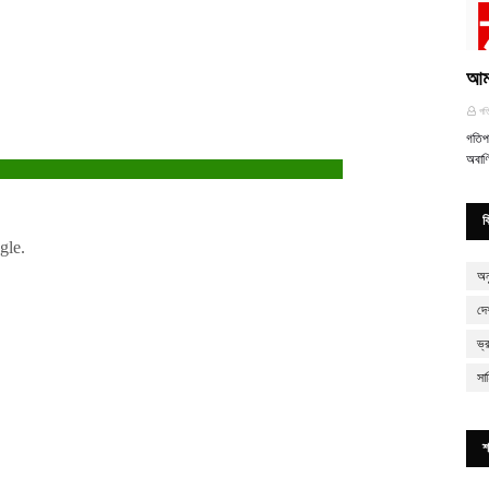
আমা
গত
গতিপ
অবাণ
ব
অন
দে
ভ্
সা
শ