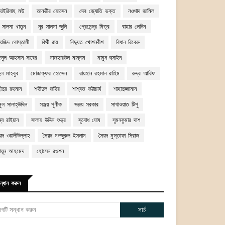
য়েইরিযাহ মউ
তানভীর হোসেন
দেব জ্যোতি ভক্ত
নওশাদ জামিল
র সালমা খাতুন
নূর সালমা জুলি
প্রেমেন্দ্র মিত্র
বাহার লেনিন
য়েজিদ বোস্তামী
বিথী রায়
বিদ্যুত খোশনবীশ
বিধান রিবেরু
নুল আহসান সাবের
মাজহারউল মান্নান
মামুন হুসাইন
দুল মাহবুব
মোজাফ্ফর হোসেন
রায়হান রহমান রাহিম
রুদ্র আরিফ
ীদুর রহমান
শহীদুল জহির
শাশ্বত ভট্টাচার্য
শাহাদুজ্জামান
ুল সালাহ্‌উদ্দিন
সঞ্জয় পুণীক
সঞ্জয় সরকার
সাখাওয়াত টিপু
ম্য রাইয়ান
সালাহ উদ্দিন শুভ্র
সুবোধ ঘোষ
সুমনকুমার দাশ
য়দ ওয়ালীউল্লাহ
সৈয়দ মনজুরুল ইসলাম
সৈয়দ মুস্তাফা সিরাজ
মায়ূন আহমেদ
হোসেন রওশন
ন্ধান করুন