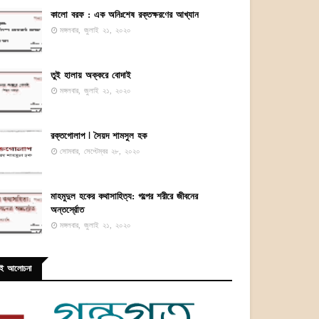
কালো বরফ : এক অনিঃশেষ রক্তক্ষরণের আখ্যান
মঙ্গলবার, জুলাই ২১, ২০২০
তুই হালায় অক্করে বোদাই
মঙ্গলবার, জুলাই ২১, ২০২০
রক্তগোলাপ ꘡ সৈয়দ শামসুল হক
সোমবার, সেপ্টেম্বর ২৮, ২০২০
মাহমুদুল হকের কথাসাহিত্য: গল্পের শরীরে জীবনের
অন্তর্স্রোত
মঙ্গলবার, জুলাই ২১, ২০২০
ই আলোচনা