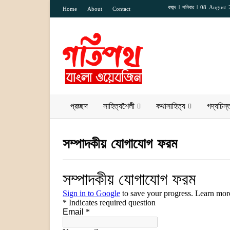
বঙ্গাব্দ ꘡
শনিবার ꘡ 08 August
Home
About
Contact
প্রচ্ছদ
সাহিত্যশৈলী
কথাসাহিত্য
গদ্যচিন্
সম্পাদকীয় যোগাযোগ ফরম