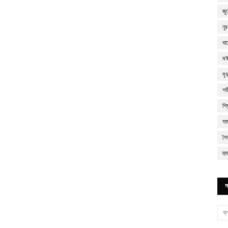
জু
নূ
বা
মঈ
মৃ
শহ
শিম
সা
সৈ
হু
স