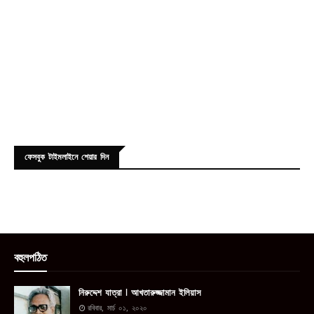
ফেসবুক টাইমলাইনে শেয়ার দিন
বহুলপঠিত
নিরুদ্দেশ যাত্রা ꘡ আখতারুজ্জামান ইলিয়াস
রবিবার, মার্চ ০১, ২০২০