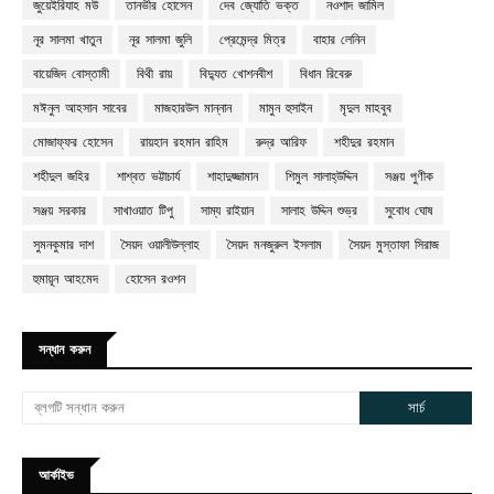
জুয়েইরিযাহ মউ
তানভীর হোসেন
দেব জ্যোতি ভক্ত
নওশাদ জামিল
নূর সালমা খাতুন
নূর সালমা জুলি
প্রেমেন্দ্র মিত্র
বাহার লেনিন
বায়েজিদ বোস্তামী
বিথী রায়
বিদ্যুত খোশনবীশ
বিধান রিবেরু
মঈনুল আহসান সাবের
মাজহারউল মান্নান
মামুন হুসাইন
মৃদুল মাহবুব
মোজাফ্ফর হোসেন
রায়হান রহমান রাহিম
রুদ্র আরিফ
শহীদুর রহমান
শহীদুল জহির
শাশ্বত ভট্টাচার্য
শাহাদুজ্জামান
শিমুল সালাহ্‌উদ্দিন
সঞ্জয় পুণীক
সঞ্জয় সরকার
সাখাওয়াত টিপু
সাম্য রাইয়ান
সালাহ উদ্দিন শুভ্র
সুবোধ ঘোষ
সুমনকুমার দাশ
সৈয়দ ওয়ালীউল্লাহ
সৈয়দ মনজুরুল ইসলাম
সৈয়দ মুস্তাফা সিরাজ
হুমায়ূন আহমেদ
হোসেন রওশন
সন্ধান করুন
আর্কাইভ