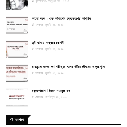
বৃহস্পতিবার, জানুয়ারি ৩০, ২০২০
কালো বরফ : এক অনিঃশেষ রক্তক্ষরণের আখ্যান
মঙ্গলবার, জুলাই ২১, ২০২০
তুই হালায় অক্করে বোদাই
মঙ্গলবার, জুলাই ২১, ২০২০
মাহমুদুল হকের কথাসাহিত্য: গল্পের শরীরে জীবনের অন্তর্স্রোত
মঙ্গলবার, জুলাই ২১, ২০২০
রক্তগোলাপ ꘡ সৈয়দ শামসুল হক
সোমবার, সেপ্টেম্বর ২৮, ২০২০
বই আলোচনা