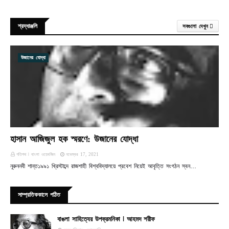
শ্রদ্ধাঞ্জলি
সবগুলো দেখুন
উজানের যোদ্ধা
হাসান আজিজুল হক স্মরণে: উজানের যোদ্ধা
গতিপথ ꘡ বাংলা ওয়েবজিন
নভেম্বর 17, 2021
নূরুননবী শান্ত১৯৯১ খ্রিস্টাব্দে রাজশাহী বিশ্ববিদ্যালয়ে প্রবেশ নিয়েই আবৃত্তি সংগঠন স্বন…
সাম্প্রতিককালে পঠিত
বাঙলা সাহিত্যের উপক্রমনিকা ꘡ আহমদ শরীফ