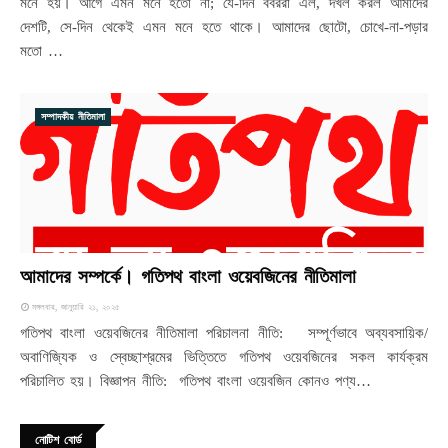
মনে হয়। আগে এমন মনে হতো না; যে-দিন বর্বররা এল, দখল করল আমাদের
দেশটি, সে-দিন থেকেই এমন মনে হতে থাকে। আমাদের ছোটো, চোখে-না-পড়ার
মতো …
সম্পাদকীয় নীতিমালা
আমাদের সম্পর্কে। গতিপথ বাংলা ওয়েবজিনের নীতিমালা
মঙ্গলবার, জানুয়ারি ২১, ২০২৫
গতিপথ বাংলা ওয়েবজিনের নীতিমালা পরিচালনা নীতি: সম্পূর্ণভাবে অব্যবসায়িক/
অবাণিজ্যিক ও স্বেচ্ছাশ্রমের ভিত্তিতে গতিপথ ওয়েবজিনের সকল কার্যক্রম
পরিচালিত হয়। বিজ্ঞাপন নীতি: গতিপথ বাংলা ওয়েবজিন কোনও পণ্য…
নোটিশ বোর্ড