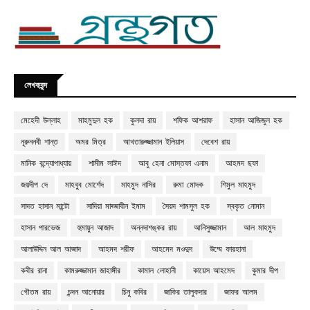
লেখকবৃন্দ
মেহেদী উল্লাহ
মাহমুদুল হক
কুলদা রায়
শফিক আশরাফ
হাসান আজিজুল হক
নূরুননবী শান্ত
অমর মিত্র
আখতারুজ্জামান ইলিয়াস
দেবেশ রায়
মানিক বন্দ্যোপাধ্যায়
শামীম সাঈদ
আবু হেনা মোস্তফা এনাম
আহমদ ছফা
জয়দীপ দে
মাহবুব মোর্শেদ
মাহমুদ নাসির
রুমা মোদক
শিমুল মাহমুদ
সাদত হাসান মান্টো
সাদিয়া মাহ্জাবীন ইমাম
সৈয়দ শামসুল হক
স্বকৃত নোমান
হাসান পারভেজ
হুমায়ুন আজাদ
অন্নদাশঙ্কর রায়
আনিসুজ্জামান
আল মাহমুদ
আলাউদ্দিন আল আজাদ
আহমদ শরীফ
আহমেদ মওদুদ
উম্মে ফারহানা
কবীর রানা
কামরুজ্জামান জাহাঙ্গীর
কামাল লোহানী
কায়েস আহমেদ
কুমার দীপ
গৌতম রায়
চন্দন আনোয়ার
চিনু কবির
জাকির তালুকদার
জাফর আলম