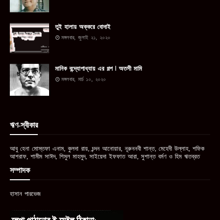
তুই হালায় অক্করে বোদাই
মঙ্গলবার, জুলাই ২১, ২০২০
মানিক বন্দ্যোপাধ্যায় এর গল্প ꘡ অতসী মামি
মঙ্গলবার, মার্চ ১০, ২০২০
ঋণ-স্বীকার
আবু হেনা মোস্তফা এনাম, কুলদা রায়, চন্দন আনোয়ার, নূরুননবী শান্ত, মেহেদী উল্লাহ, শফিক
আশরাফ, শামীম সাঈদ, শিমুল মাহমুদ, সাইয়েদা ইফফাত আরা, সুশান্ত বর্মণ ও হিম ঋতব্রত
সম্পাদক
হাসান পারভেজ