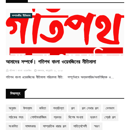
সম্পাদকীয় নীতিমালা
আমাদের সম্পর্কে। গতিপথ বাংলা ওয়েবজিনের নীতিমালা
গতিপথ ꘡ বাংলা ওয়েবজিন
মঙ্গলবার, জানুয়ারি ২১, ২০২৫
গতিপথ বাংলা ওয়েবজিনের নীতিমালা পরিচালনা নীতি: সম্পূর্ণভাবে অব্যবসায়িক/অবাণিজ্যিক ও…
বিষয়সমূহ
অনুবাদ
উপন্যাস
কবিতা
গদ্যচিন্তা
গল্প
গল্প লেখার গল্প
দেশভাগ
পাঠকের গদ্য
পোস্টমডার্নিজম
প্রবন্ধ
বিশেষ সংখ্যা
ভ্রমণ
শ্রেষ্ঠ গল্প
সংকলিত
সাক্ষাৎকার
সাম্প্রতিক ধারার গল্প
সাহিত্যশৈলী
স্মরণ